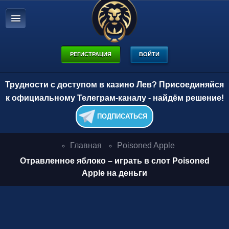
РЕГИСТРАЦИЯ
ВОЙТИ
Трудности с доступом в казино Лев? Присоединяйся
к официальному Телеграм-каналу - найдём решение!
ПОДПИСАТЬСЯ
Главная
Poisoned Apple
Отравленное яблоко – играть в слот Poisoned
Apple на деньги